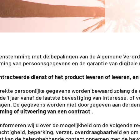
enstemming met de bepalingen van de Algemene Verorde
ing van persoonsgegevens en de garantie van digitale r
tracteerde dienst of het product leveren of leveren, en
rekte persoonlijke gegevens worden bewaard zolang de 
e 1 jaar vanaf de laatste bevestiging van interesse, of 
ngen. De gegevens worden niet doorgegeven aan derden be
ing of uitvoering van een contract
.
nformeren wij u over de mogelijkheid om de volgende rec
chtigheid, beperking, verzet, overdraagbaarheid en om 
st kan de belanghebbende contact opnemen met de bevoe