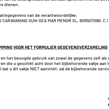
 te dienen.
catiegegevens van de verantwoordelijke:
 CARAVANING SUN-SEA MAR MENOR SL, B05507090, C / LO
MMING VOOR HET FORMULIER GEGEVENSVERZAMELING
 en het beoogde gebruik van zowel de gegevens zelf als 
en die u geschikt acht door het bijbehorende vakje aan 
l dat u dit vakje NIET aanvinkt, zal de bijbehorende se