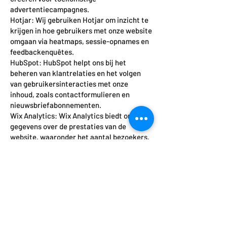
advertentiecampagnes.
Hotjar: Wij gebruiken Hotjar om inzicht te
krijgen in hoe gebruikers met onze website
omgaan via heatmaps, sessie-opnames en
feedbackenquêtes.
HubSpot: HubSpot helpt ons bij het
beheren van klantrelaties en het volgen
van gebruikersinteracties met onze
inhoud, zoals contactformulieren en
nieuwsbriefabonnementen.
Wix Analytics: Wix Analytics biedt ons
gegevens over de prestaties van de
website, waaronder het aantal bezoekers,
de meest bezochte pagina’s en de acties
die gebruikers op de website uitvoeren.
Deze tools verzamelen informatie anoniem
en identificeren bezoekers niet
persoonlijk. Wij gebruiken de verzamelde
gegevens om onze website te verbeteren,
inhoud te personaliseren en onze
marketingcampagnes te optimaliseren.