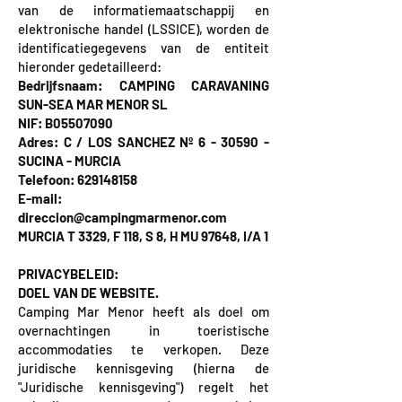
van de informatiemaatschappij en
elektronische handel (LSSICE), worden de
identificatiegegevens van de entiteit
hieronder gedetailleerd:
Bedrijfsnaam: CAMPING CARAVANING
SUN-SEA MAR MENOR SL
NIF: B05507090
Adres: C / LOS SANCHEZ Nº 6 - 30590 -
SUCINA - MURCIA
Telefoon: 629148158
E-mail:
direccion@campingmarmenor.com
MURCIA T 3329, F 118, S 8, H MU 97648, I/A 1
PRIVACYBELEID:
DOEL VAN DE WEBSITE.
Camping Mar Menor heeft als doel om
overnachtingen in toeristische
accommodaties te verkopen. Deze
juridische kennisgeving (hierna de
"Juridische kennisgeving") regelt het