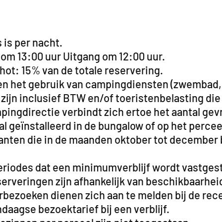
s is per nacht.
 om 13:00 uur Uitgang om 12:00 uur.
ot: 15% van de totale reservering.
n het gebruik van campingdiensten (zwembad, sp
 zijn inclusief BTW en/of toeristenbelasting die
pingdirectie verbindt zich ertoe het aantal gev
 geïnstalleerd in de bungalow of op het perceel
lanten die in de maanden oktober tot december b
periodes dat een minimumverblijf wordt vastges
eserveringen zijn afhankelijk van beschikbaarh
ezoeken dienen zich aan te melden bij de recept
daagse bezoektarief bij een verblijf.