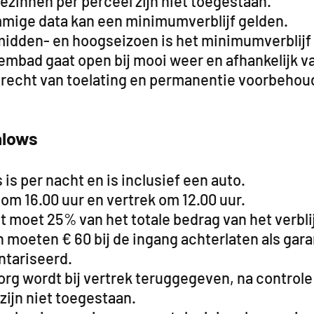
zinnen per perceel zijn niet toegestaan.
mige data kan een minimumverblijf gelden.
 midden- en hoogseizoen is het minimumverblijf
embad gaat open bij mooi weer en afhankelijk va
 recht van toelating en permanentie voorbehou
lows
s is per nacht en is inclusief een auto.
om 16.00 uur en vertrek om 12.00 uur.
t moet 25% van het totale bedrag van het verbli
 moeten € 60 bij de ingang achterlaten als gar
ntariseerd.
org wordt bij vertrek teruggegeven, na controle
zijn niet toegestaan.