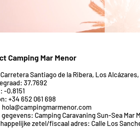
ct Camping Mar Menor
 Carretera Santiago de la Ribera, Los Alcázare
egraad: 37.7692
: -0.8151
on: +34 652 061 698
: hola@campingmarmenor.com
e gegevens: Camping Caravaning Sun-Sea Mar M
appelijke zetel/fiscaal adres: Calle Los Sanch