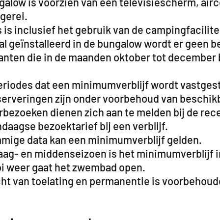
galow is voorzien van een televisiescherm, air
gerei.
s is inclusief het gebruik van de campingfacilit
 geïnstalleerd in de bungalow wordt er geen be
lanten die in de maanden oktober tot december b
periodes dat een minimumverblijf wordt vastges
eserveringen zijn onder voorbehoud van beschi
ezoeken dienen zich aan te melden bij de recept
daagse bezoektarief bij een verblijf.
mige data kan een minimumverblijf gelden.
laag- en middenseizoen is het minimumverblijf 
oi weer gaat het zwembad open.
cht van toelating en permanentie is voorbehoud